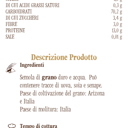
DI CUI ACIDI GRASSI SATURI
0,3 g
CARBOIDRATI
70,2 g
DI CUI ZUCCHERI
3,4 g
FIBRE
3,0 g
PROTEINE
13,0 g
SALE
0,01 g
Descrizione Prodotto
Ingredienti
Semola di
grano
duro e acqua.
Può
contenere tracce di uova, soia e senape.
Paese di coltivazione del grano: Arizona
e Italia
Paese di molitura: Italia
Tempo di cottura​