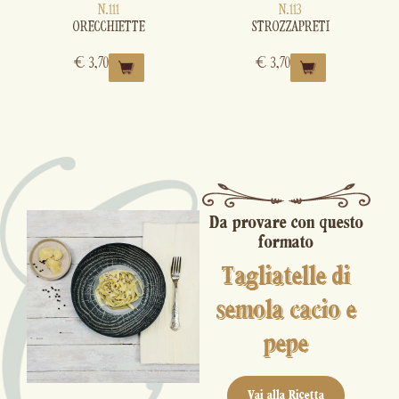
N.111
N.113
ORECCHIETTE
STROZZAPRETI
€
3,70
€
3,70
Da provare con questo
formato
Tagliatelle di
semola cacio e
pepe
Vai alla Ricetta