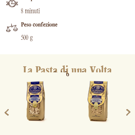
8 minuti
Peso confezione
500 g
La Pasta di una Volta
altri formati