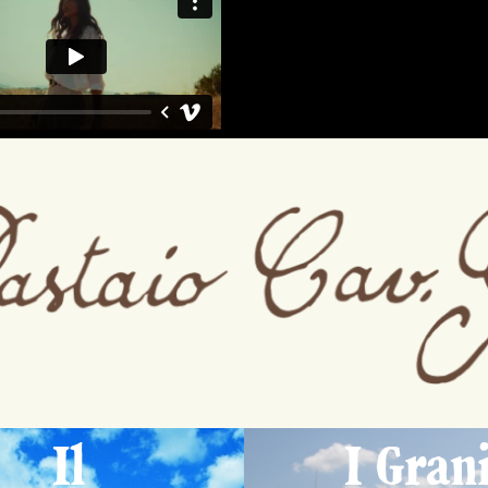
Il
I Gran