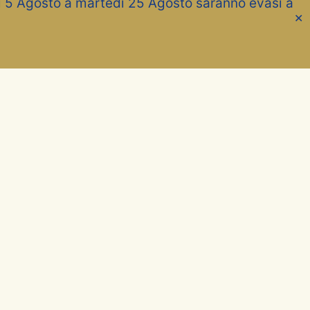
dì 5 Agosto a martedì 25 Agosto saranno evasi a
✕