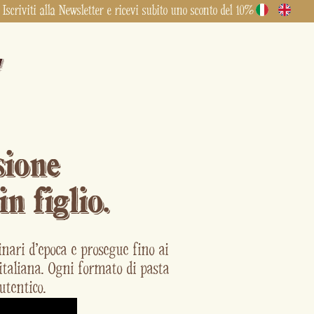
Iscriviti alla Newsletter e ricevi subito uno sconto del 10%
sione
n figlio.
nari d’epoca e prosegue fino ai
 italiana. Ogni formato di pasta
utentico.