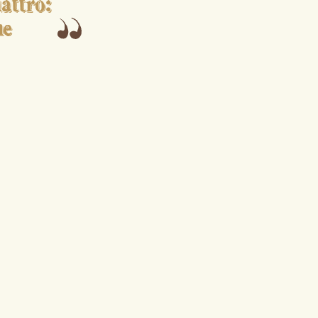
attro:
ne