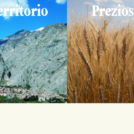
erritorio
Prezios