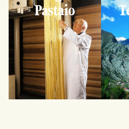
Pastaio
T