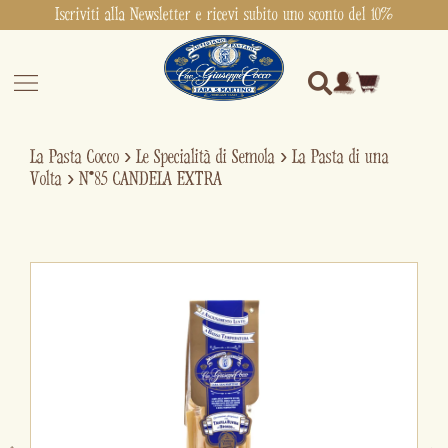
Iscriviti alla Newsletter e ricevi subito uno sconto del 10%
La Pasta Cocco
›
Le Specialità di Semola
›
La Pasta di una
Volta
›
N°85 CANDELA EXTRA