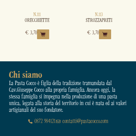
N.111
N.113
ORECCHIETTE
STROZZAPRETI
€
3,70
€
3,70
Chi siamo
La Pasta Cocco è figlia della tradizione tramandata dal
Cav.Giuseppe Cocco alla propria famiglia. Ancora oggi, la
stessa famiglia si impegna nella produzione di una pasta
unica, legata alla storia del territorio in cui è nata ed ai valori
artigianali del suo fondatore.
0872 984121
contatti@pastacocco.com