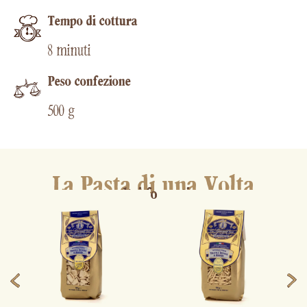
Tempo di cottura​
8 minuti
Peso confezione
500 g
La Pasta di una Volta
altri formati