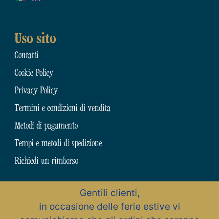
Uso sito
Contatti
Cookie Policy
Privacy Policy
Termini e condizioni di vendita
Metodi di pagamento
Tempi e metodi di spedizione
Richiedi un rimborso
Gentili clienti,
N.31794 dell’Albo Artigiani della Provincia di Chieti
in occasione delle ferie estive vi
Zona Artigianale, 15 – 66015 Fara San Martino (CH) – Abruzzo – Italia
Pastificio Artigiano Cav. Giuseppe Cocco S.r.l.