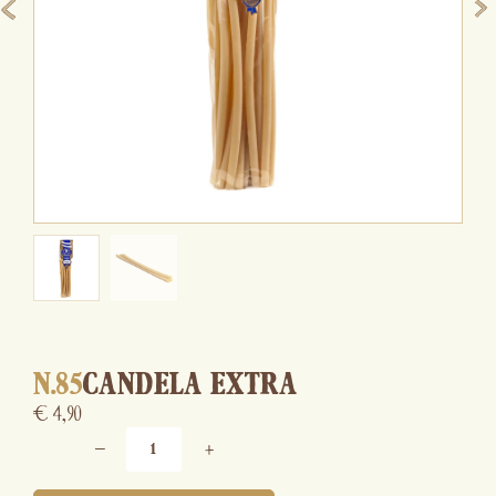
N.85
CANDELA EXTRA
€
4,90
−
+