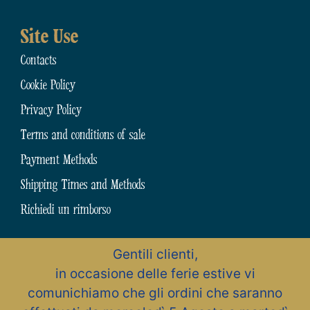
Site Use
Contacts
Cookie Policy
Privacy Policy
Terms and conditions of sale
Payment Methods
Shipping Times and Methods
Richiedi un rimborso
Gentili clienti,
N.31794 dell’Albo Artigiani della Provincia di Chieti
in occasione delle ferie estive vi
Zona Artigianale, 15 – 66015 Fara San Martino (CH) – Abruzzo – Italia
Pastificio Artigiano Cav. Giuseppe Cocco S.r.l.
comunichiamo che gli ordini che saranno
All rights reserved – P.Iva / C.F. 01491470694