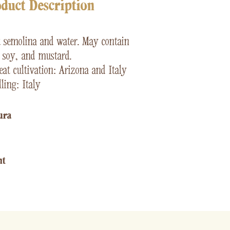
duct Description
t
semolina and water. May contain
, soy, and mustard.
at cultivation: Arizona and Italy
ling: Italy
ura​
ht