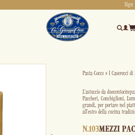
Sign 
Pasta Cocco
›
I Caserecci di
L'astuccio da duecentocinq
Paccheri, Conchiglioni, Lum
grandi, per portare nel piatt
all'estro della cucina tradiz
N.103
MEZZI PA