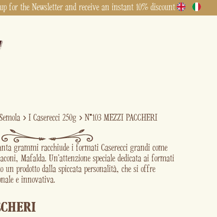
up for the Newsletter and receive an instant 10% discount
 Semola
›
I Caserecci 250g
›
N°103 MEZZI PACCHERI
uanta grammi racchiude i formati Caserecci grandi come
aconi, Mafalda. Un'attenzione speciale dedicata ai formati
o un prodotto dalla spiccata personalità, che si offre
ionale e innovativa.
CCHERI