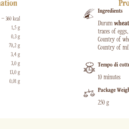
mation
Pro
Ingredients
 – 360 kcal
Durum
whea
1,5 g
traces of eggs
0,3 g
Country of whe
70,2 g
Country of mil
3,4 g
3,0 g
Tempo di cott
13,0 g
10 minutes
0,01 g
Package Weig
250 g