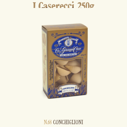
I Caserecci 250g
Other pasta shapes
N.68
CONCHIGLIONI