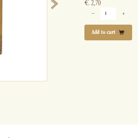
€
2,70
−
+
Add to cart