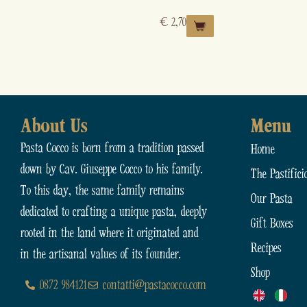
€
2,70
About Us
Menu
Pasta Cocco is born from a tradition passed
Home
down by Cav. Giuseppe Cocco to his family.
The Pastifici
To this day, the same family remains
Our Pasta
dedicated to crafting a unique pasta, deeply
Gift Boxes
rooted in the land where it originated and
Recipes
in the artisanal values of its founder.
Shop
0872 984121
contatti@pastacocco.com