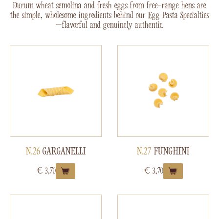
Durum wheat semolina and fresh eggs from free-range hens are
the simple, wholesome ingredients behind our Egg Pasta Specialties
—flavorful and genuinely authentic.
N.26
GARGANELLI
N.27
FUNGHINI
€
3,70
€
3,70