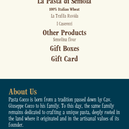
La Pasta di Semola
100% Italian Wheat
La Trafila Ruvida
I Caserecci
Other Products
Semolina flour
Gift Boxes
Gift Card
About Us
Pasta Cocco is born from a tradition passed down by Cav.
Giuseppe Cocco to his family. To this day, the same family
remains dedicated to crafting a unique pasta, deeply rooted in
the land where it originated and in the artisanal values of its
founder.