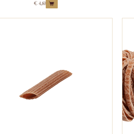
€
4,60