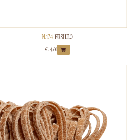
N.174
FUSILLO
€
4,60