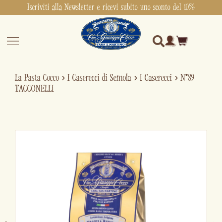
Iscriviti alla Newsletter e ricevi subito uno sconto del 10%
La Pasta Cocco
›
I Caserecci di Semola
›
I Caserecci
›
N°89
TACCONELLI