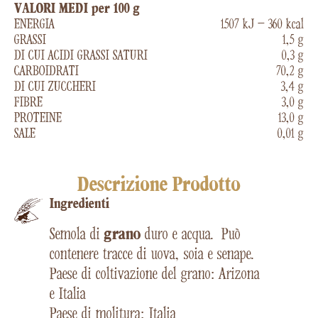
VALORI MEDI per 100 g
ENERGIA
1507 kJ – 360 kcal
GRASSI
1,5 g
DI CUI ACIDI GRASSI SATURI
0,3 g
CARBOIDRATI
70,2 g
DI CUI ZUCCHERI
3,4 g
FIBRE
3,0 g
PROTEINE
13,0 g
SALE
0,01 g
Descrizione Prodotto
Ingredienti
Semola di
grano
duro e acqua.
Può
contenere tracce di uova, soia e senape.
Paese di coltivazione del grano: Arizona
e Italia
Paese di molitura: Italia