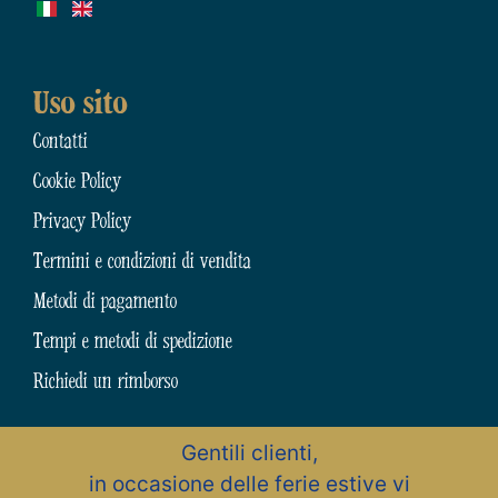
Uso sito
Contatti
Cookie Policy
Privacy Policy
Termini e condizioni di vendita
Metodi di pagamento
Tempi e metodi di spedizione
Richiedi un rimborso
Gentili clienti,
N.31794 dell’Albo Artigiani della Provincia di Chieti
in occasione delle ferie estive vi
Zona Artigianale, 15 – 66015 Fara San Martino (CH) – Abruzzo – Italia