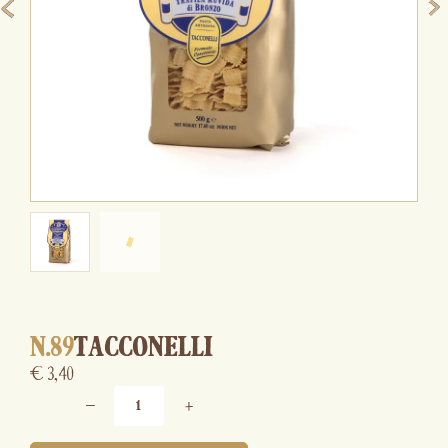
N.89
TACCONELLI
€
3,40
−
+