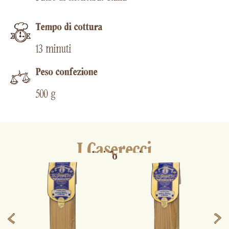
Tempo di cottura​
13 minuti
Peso confezione
500 g
I Caserecci
altri formati