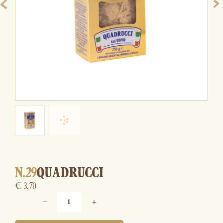
N.29
QUADRUCCI
€
3,70
−
+