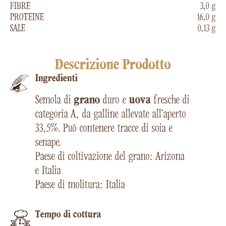
FIBRE
3,0 g
PROTEINE
16,0 g
SALE
0,13 g
Descrizione Prodotto
Ingredienti
Semola di
grano
duro e
uova
fresche di
categoria A, da galline allevate all’aperto
33,5%. Può contenere tracce di soia e
senape.
Paese di coltivazione del grano: Arizona
e Italia
Paese di molitura: Italia
Tempo di cottura​