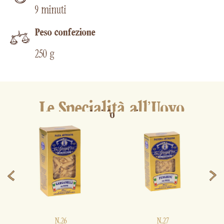
9 minuti
Peso confezione
250 g
Le Specialità all'Uovo
altri formati
N.26
N.27